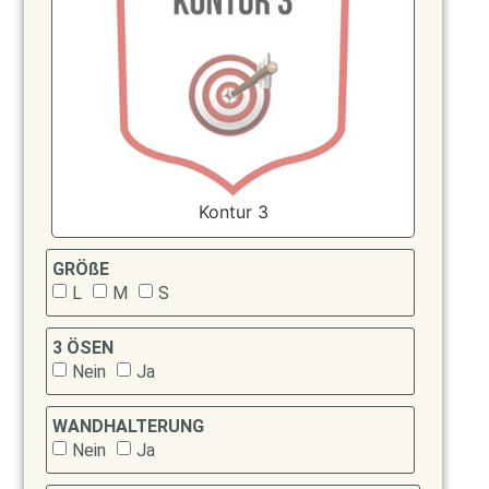
Kontur 3
GRÖßE
L
M
S
3 ÖSEN
Nein
Ja
WANDHALTERUNG
Nein
Ja