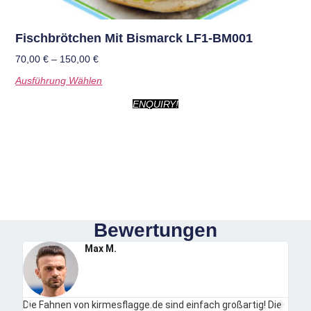
Fischbrötchen Mit Bismarck LF1-BM001
70,00
€
–
150,00
€
Ausführung Wählen
ENQUIRY!
Bewertungen
Max M.
Die Fahnen von kirmesflagge.de sind einfach großartig! Die
Ich b