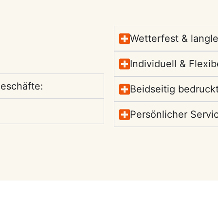
Wetterfest & langle
Individuell & Flexib
geschäfte:
Beidseitig bedruckt
Persönlicher Servic