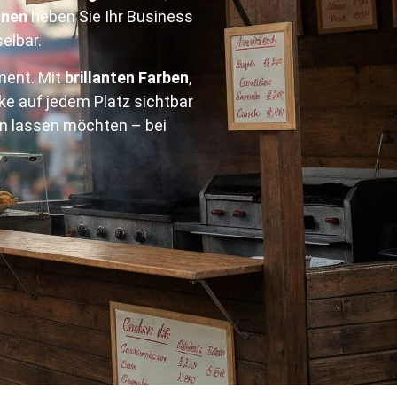
hnen
heben Sie Ihr Business
elbar.
ment. Mit
brillanten Farben
,
ke auf jedem Platz sichtbar
n lassen möchten – bei