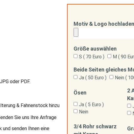
Motiv & Logo hochlade
Größe auswählen
S ( 70 Euro )
M ( 90 Eur
Beide Seiten gleiches M
Ja ( 50 Euro )
Nein ( 10
 JPG oder PDF.
2 
Ösen
Ka
Ja ( 5 Euro )
lterung & Fahnenstock hinzu
Nein
enden Sie uns Ihre Anfrage
3/4 Rohr schwarz
Gr
k und senden Ihnen eine