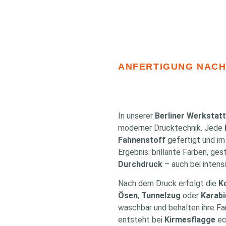
ANFERTIGUNG NACH
In unserer
Berliner Werkstatt
moderner Drucktechnik. Jede
Fahnenstoff
gefertigt und i
Ergebnis: brillante Farben, ge
Durchdruck
– auch bei intens
Nach dem Druck erfolgt die
K
Ösen
,
Tunnelzug
oder
Karab
waschbar und behalten ihre Far
entsteht bei
Kirmesflagge
ec