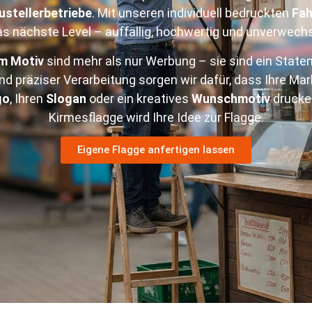
ustellerbetriebe
. Mit unseren individuell bedruckten
Fa
as nächste Level – auffällig, hochwertig und unverwechs
m Motiv
sind mehr als nur Werbung – sie sind ein State
nd präziser Verarbeitung sorgen wir dafür, dass Ihre Mar
go
, Ihren
Slogan
oder ein kreatives
Wunschmotiv
drucke
Kirmesflagge wird Ihre Idee zur Flagge.
Eigene Flagge anfertigen lassen