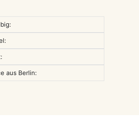
big:
el:
:
e aus Berlin: