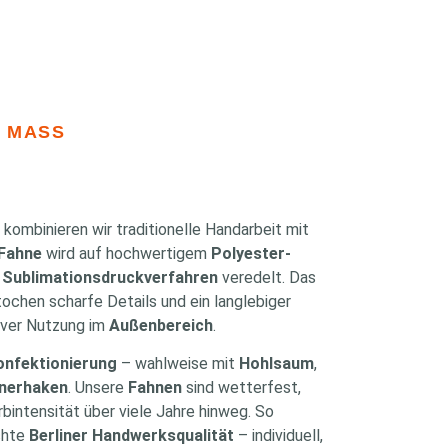
 MASS
kombinieren wir traditionelle Handarbeit mit
Fahne
wird auf hochwertigem
Polyester-
m
Sublimationsdruckverfahren
veredelt. Das
stochen scharfe Details und ein langlebiger
iver Nutzung im
Außenbereich
.
onfektionierung
– wahlweise mit
Hohlsaum
,
inerhaken
. Unsere
Fahnen
sind wetterfest,
bintensität über viele Jahre hinweg. So
hte
Berliner Handwerksqualität
– individuell,