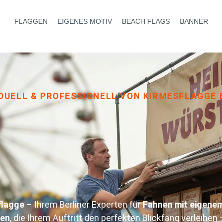
FLAGGEN
EIGENES MOTIV
BEACH FLAGS
BANNER
IDUELL & PROFESSIONELL VON KIRMESFLAGGE 
flagge
– Ihrem Berliner Experten für
Fahnen mit eigene
nen
, die Ihrem Auftritt den perfekten Blickfang verleihen 