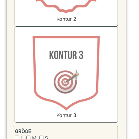
Kontur 2
Kontur 3
GRÖßE
L
M
S