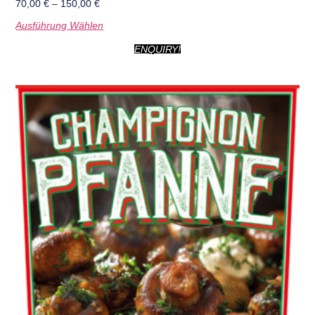
70,00
€
–
150,00
€
Ausführung Wählen
ENQUIRY!