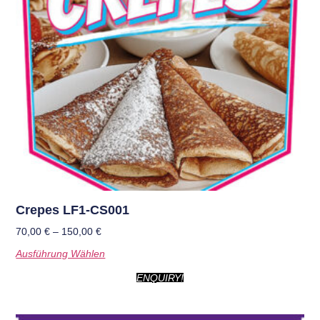
Crepes LF1-CS001
70,00
€
–
150,00
€
Ausführung Wählen
ENQUIRY!