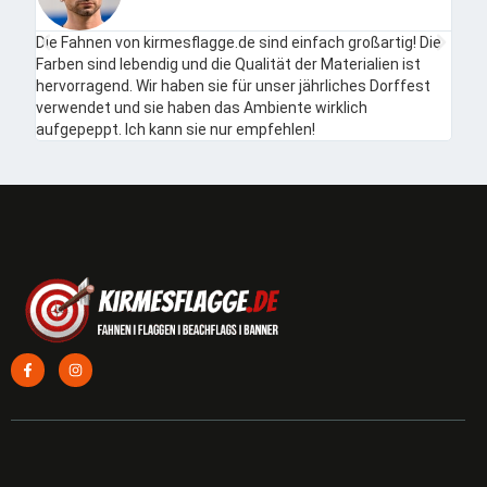
Die Fahnen von kirmesflagge.de sind einfach großartig! Die
Ich b
Farben sind lebendig und die Qualität der Materialien ist
auch
hervorragend. Wir haben sie für unser jährliches Dorffest
unko
verwendet und sie haben das Ambiente wirklich
aufgepeppt. Ich kann sie nur empfehlen!