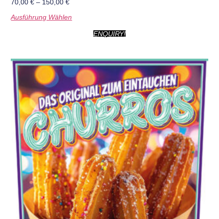
70,00
€
–
150,00
€
Ausführung Wählen
ENQUIRY!