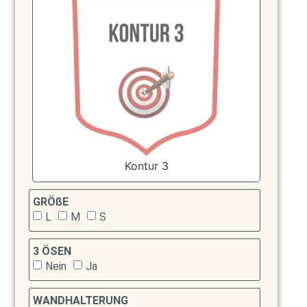
Kontur 3
GRÖßE
L
M
S
3 ÖSEN
Nein
Ja
WANDHALTERUNG