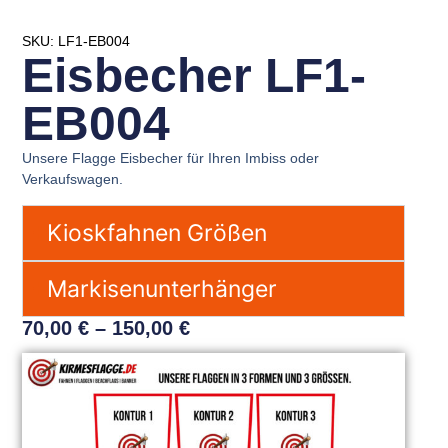
SKU: LF1-EB004
Eisbecher LF1-
EB004
Unsere Flagge Eisbecher für Ihren Imbiss oder
Verkaufswagen.
Kioskfahnen Größen
Markisenunterhänger
70,00
€
–
150,00
€