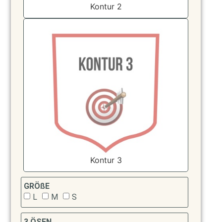
Kontur 2
Kontur 3
GRÖßE
L
M
S
3 ÖSEN