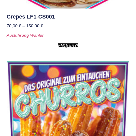
Crepes LF1-CS001
70,00
€
–
150,00
€
Ausführung Wählen
ENQUIRY!