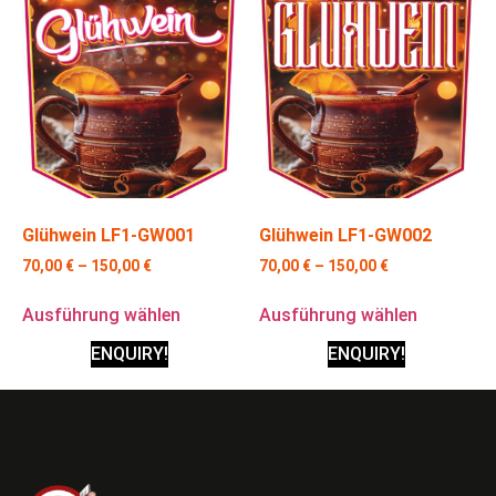
Glühwein LF1-GW001
Glühwein LF1-GW002
70,00
€
–
150,00
€
70,00
€
–
150,00
€
Ausführung wählen
Ausführung wählen
ENQUIRY!
ENQUIRY!