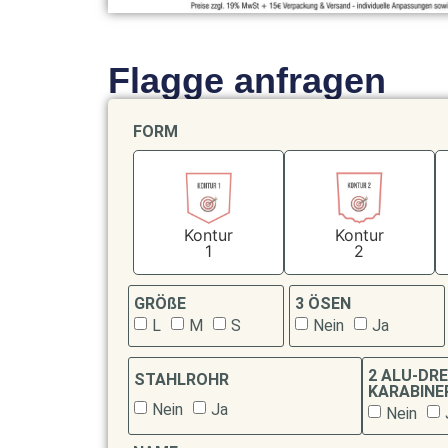
Flagge anfragen
FORM
Kontur
Kontur
1
2
GRÖßE
3 ÖSEN
L
M
S
Nein
Ja
2 ALU-DRE
STAHLROHR
KARABINE
Nein
Ja
Nein