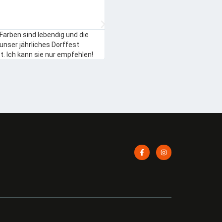
 Farben sind lebendig und die
Ich bin sehr zufrieden mit der Fahne.
 unser jährliches Dorffest
stand. Die Bestellung war unkomplizie
. Ich kann sie nur empfehlen!