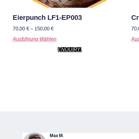
Eierpunch LF1-EP003
Cr
70,00
€
–
150,00
€
70
Ausführung Wählen
Aus
ENQUIRY!
Max M.