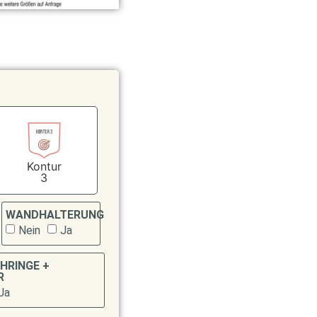
Kontur
3
WANDHALTERUNG
Nein
Ja
HRINGE +
R
Ja