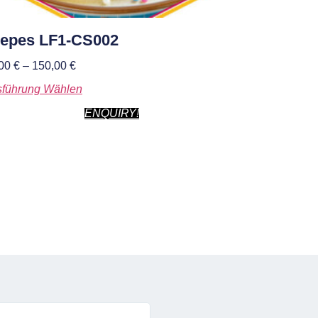
epes LF1-CS002
,00
€
–
150,00
€
führung Wählen
ENQUIRY!
Tino K.