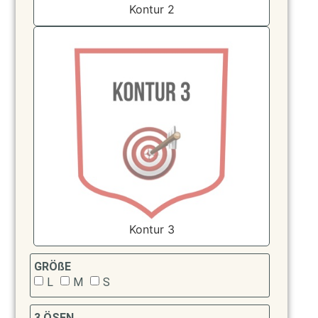
Kontur 2
Kontur 3
GRÖßE
L
M
S
3 ÖSEN