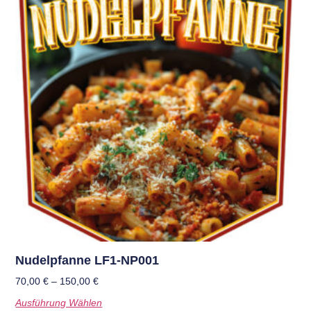
Nudelpfanne LF1-NP001
70,00
€
–
150,00
€
Ausführung Wählen